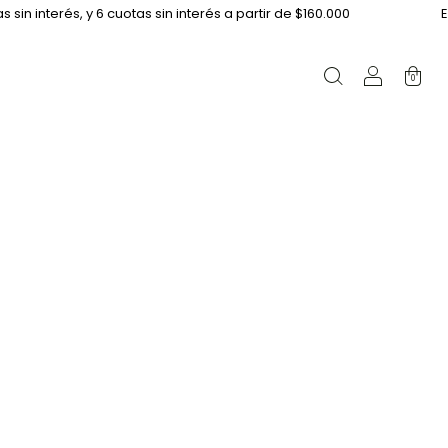
in interés, y 6 cuotas sin interés a partir de $160.000
Enví
0