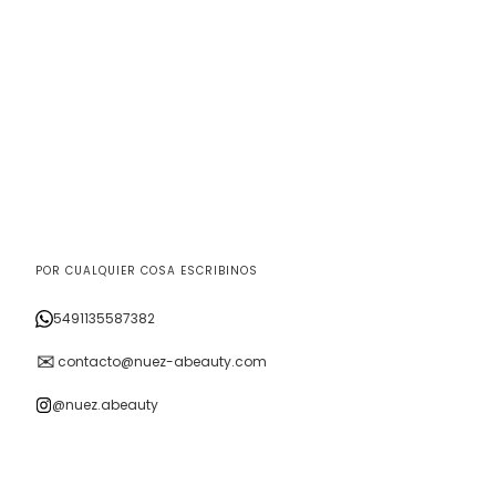
POR CUALQUIER COSA ESCRIBINOS
5491135587382
✉
contacto@nuez-abeauty.com
@nuez.abeauty